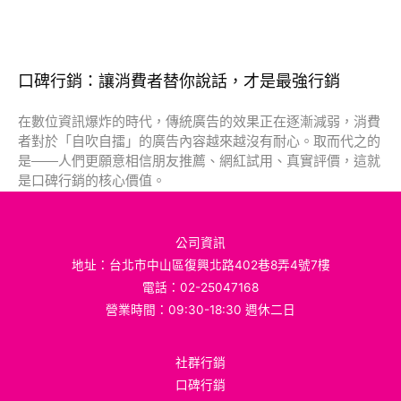
口碑行銷：讓消費者替你說話，才是最強行銷
在數位資訊爆炸的時代，傳統廣告的效果正在逐漸減弱，消費
者對於「自吹自擂」的廣告內容越來越沒有耐心。取而代之的
是——人們更願意相信朋友推薦、網紅試用、真實評價，這就
是口碑行銷的核心價值。
公司資訊
地址：台北市中山區復興北路402巷8弄4號7樓
電話：02-25047168
營業時間：09:30-18:30 週休二日
社群行銷
口碑行銷