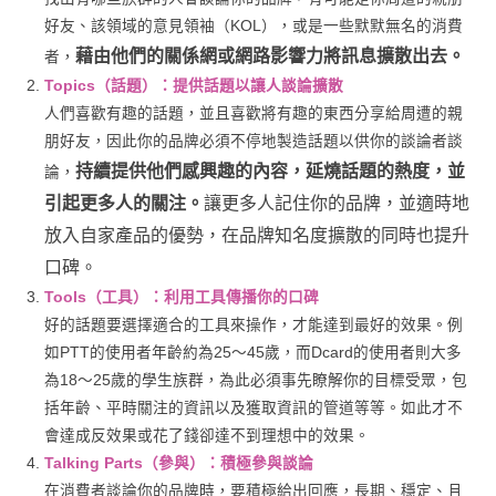
好友、該領域的意見領袖（KOL），或是一些默默無名的消費
藉由他們的關係網或網路影響力將訊息擴散出去。
者，
Topics（話題）：提供話題以讓人談論擴散
人們喜歡有趣的話題，並且喜歡將有趣的東西分享給周遭的親
朋好友，因此你的品牌必須不停地製造話題以供你的談論者談
持續提供他們感興趣的內容，延燒話題的熱度，並
論，
引起更多人的關注。
讓更多人記住你的品牌，並適時地
放入自家產品的優勢，在品牌知名度擴散的同時也提升
口碑。
Tools（工具）：利用工具傳播你的口碑
好的話題要選擇適合的工具來操作，才能達到最好的效果。例
如PTT的使用者年齡約為25～45歲，而Dcard的使用者則大多
為18～25歲的學生族群，為此必須事先瞭解你的目標受眾，包
括年齡、平時關注的資訊以及獲取資訊的管道等等。如此才不
會達成反效果或花了錢卻達不到理想中的效果。
Talking Parts（參與）：積極參與談論
在消費者談論你的品牌時，要積極給出回應，長期、穩定、且